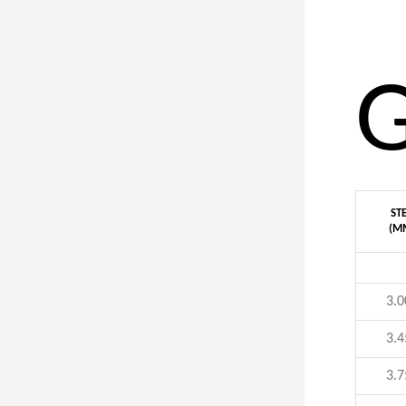
ST
(M
3.0
3.4
3.7