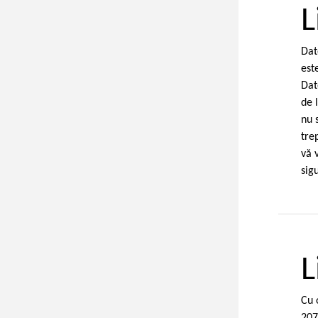
L
Dat
est
Dat
de 
nu 
tre
vă 
sig
L
Cu 