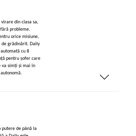
 virare din clasa sa,
i fără probleme.
pentru orice misiune,
i de grădinărit. Daily
a automată cu 8
nţă pentru şofer care
 va simţi şi mai în
re autonomă.
Weniger anzeigen
o putere de până la