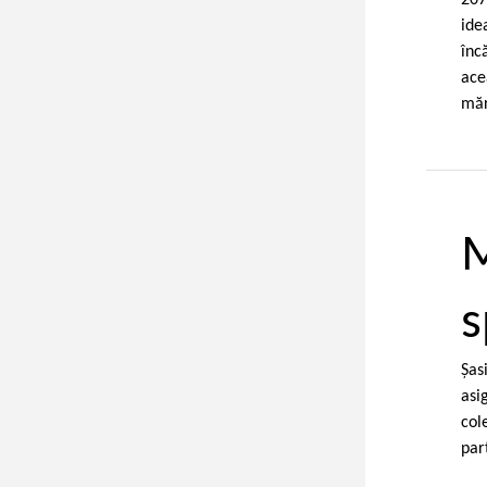
207
ide
înc
ace
măr
M
s
Şas
asi
col
par