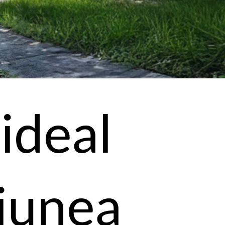
ideal
iunea