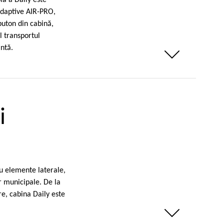
lă a Daily este
adaptive AIR-PRO,
buton din cabină,
el transportul
ntă.
Weniger anzeigen
i
 cu elemente laterale,
r municipale. De la
re, cabina Daily este
Weniger anzeigen