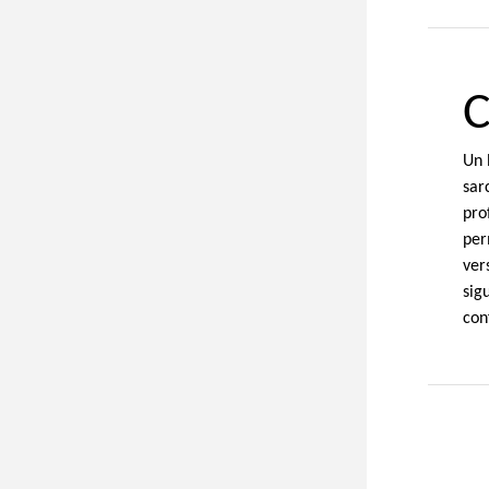
C
Un 
sar
pro
per
ver
sig
con