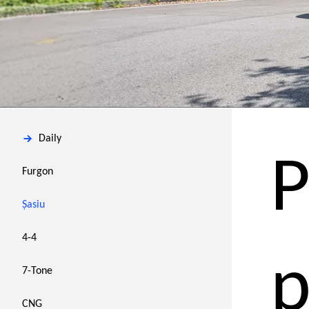
Daily
P
Furgon
Șasiu
4-4
p
7-Tone
CNG