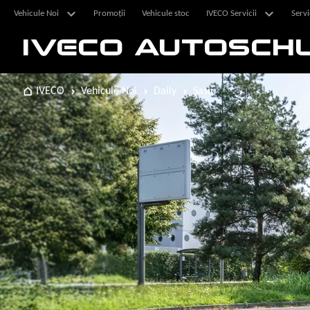
Vehicule Noi
Promoții
Vehicule stoc
IVECO Servicii
Servi
IVECO AUTOSCH
IVECO
Vehicule Noi
Daily
Șasiu