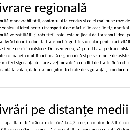
ivrare regională
orită manevrabilităţii, confortului la condus şi celei mai bune raze de
e vehiculul ideal pentru transportul de mărfuri în oraş, în siguranţă ş
orită versatilităţii şi robusteţii sale, este mijlocul de transport ideal 
la livrări door-to-door la transport frigorific sau chiar pentru activităţ
se teme de nicio misiune. De asemenea, vă puteţi baza pe transmisi
pte cu maneta multifuncţională ergonomică şi pe sistemele de asiste
vor oferi siguranţa de care aveţi nevoie în condiţii de trafic. Şoferul se
uranţă la volan, datorită funcţiilor dedicate de siguranţă şi conduce
ivrări pe distanţe medii
o capacitate de încărcare de până la 4,7 tone, un motor de 3 litri cu 