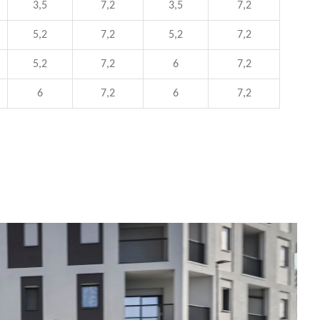
3,5
7,2
3,5
7,2
5,2
7,2
5,2
7,2
5,2
7,2
6
7,2
6
7,2
6
7,2