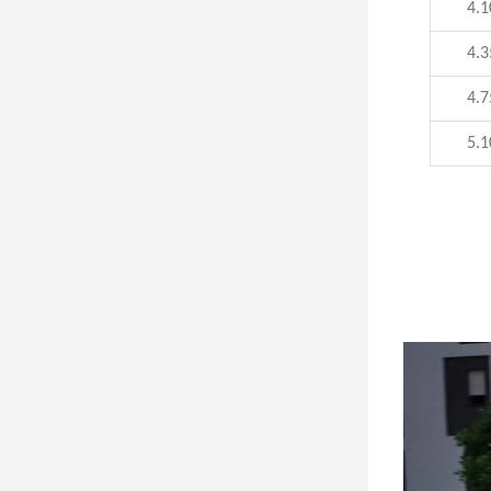
4.1
4.3
4.7
5.1