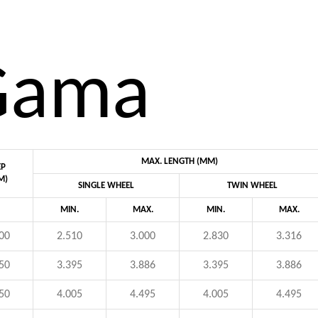
Gama
MAX. LENGTH (MM)
EP
M)
SINGLE WHEEL
TWIN WHEEL
MIN.
MAX.
MIN.
MAX.
00
2.510
3.000
2.830
3.316
50
3.395
3.886
3.395
3.886
50
4.005
4.495
4.005
4.495