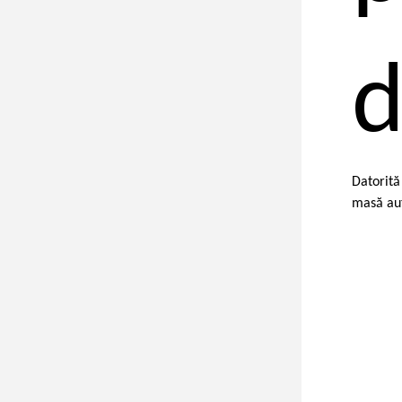
d
Datorită
masă aut