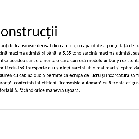
onstrucţii
lanţ de transmisie derivat din camion, o capacitate a punţii faţă de p
cină maximă admisă şi până la 5,35 tone sarcină maximă admisă, şasi
fil C: acestea sunt elementele care conferă modelului Daily rezistenţ
miţându-i să transporte cu uşurinţă sarcini utile mai mari şi optimizân
siunea cu cabină dublă permite ca echipa de lucru şi încărcătura să fi
uranţă, confortabil şi eficient. Transmisia automată cu 8 trepte asigură
fortabilă, făcând orice manevră uşoară.