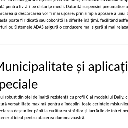
 CP, cu o configurare uşoară şi versatilitate, versiunea cu cabină simp
ală pentru livrări pe distanţe medii. Datorită suspensiei pneumatice 
ărcarea şi descărcarea vor fi mai uşoare: prin simpla apăsare a unui 
asta poate fi ridicată sau coborâtă la diferite înălţimi, facilitând astf
furilor. Sistemele ADAS asigură o conducere mai sigură şi mai relaxa
unicipalitate şi aplicaţi
peciale
iul robust din oţel de înaltă rezistenţă cu profil C al modelului Daily,
gură versatilitate maximă pentru a îndeplini toate cerinţele misiunilo
ectarea deşeurilor până la curăţarea străzilor şi lucrările de întreţine
tenerul ideal pentru afacerea dumneavoastră.