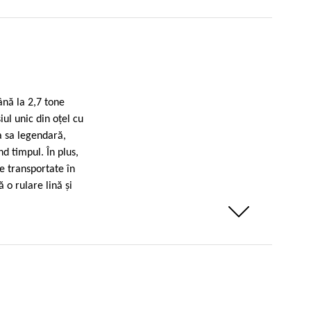
ână la 2,7 tone
ul unic din oţel cu
a sa legendară,
d timpul. În plus,
e transportate în
 o rulare lină şi
Weniger anzeigen