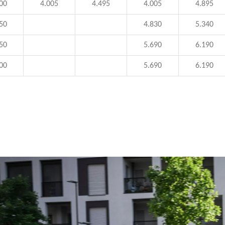
00
4.005
4.495
4.005
4.895
50
4.830
5.340
50
5.690
6.190
00
5.690
6.190