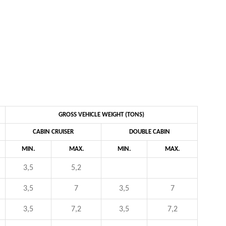
GROSS VEHICLE WEIGHT (TONS)
CABIN CRUISER
DOUBLE CABIN
MIN.
MAX.
MIN.
MAX.
3,5
5,2
3,5
7
3,5
7
3,5
7,2
3,5
7,2