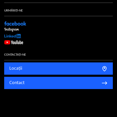
Eurocargo
IVECO-Servicii
Despre-noi
URMĂRIȚI-NE
S-Way
Configurator
Actualizări
S-eWay
IVECO-Fanshop
Carieră
X-Way
Utilizate
T-Way
CONTACTAȚI-NE
Camperul
Locații
Contact