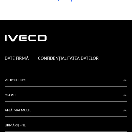
DATE FIRMĂ
CONFIDENȚIALITATEA DATELOR
VEHICULE NOI
Daily
OFERTE
eDaily
Acțiuni
AFLĂ MAI MULTE
Eurocargo
IVECO-Servicii
Despre-noi
URMĂRIȚI-NE