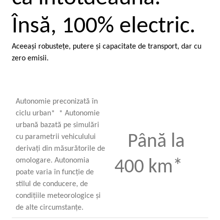
Însă, 100% electric.
Aceeaşi robusteţe, putere şi capacitate de transport, dar cu
zero emisii.
Autonomie preconizată în
ciclu urban* * Autonomie
urbană bazată pe simulări
Până la
cu parametrii vehiculului
derivaţi din măsurătorile de
omologare. Autonomia
400 km*
poate varia în funcţie de
stilul de conducere, de
condiţiile meteorologice şi
de alte circumstanţe.