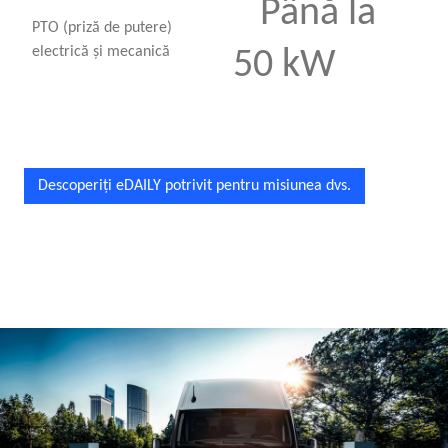
Până la
PTO (priză de putere)
electrică şi mecanică
50 kW
Descoperiţi eDAILY potrivit pentru misiunea dvs.