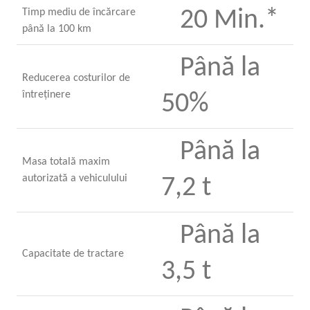
Timp mediu de încărcare
20 Min.*
până la 100 km
Până la
Reducerea costurilor de
întreţinere
50%
Până la
Masa totală maxim
autorizată a vehiculului
7,2 t
Până la
Capacitate de tractare
3,5 t