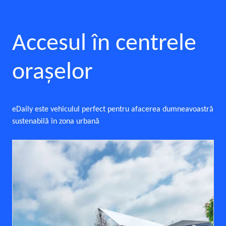
Accesul în centrele
oraşelor
eDaily este vehiculul perfect pentru afacerea dumneavoastră
sustenabilă în zona urbană