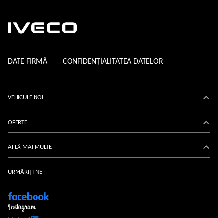
DATE FIRMĂ
CONFIDENȚIALITATEA DATELOR
VEHICULE NOI
Daily
OFERTE
eDaily
Acțiuni
AFLĂ MAI MULTE
Eurocargo
IVECO-Servicii
Despre-noi
URMĂRIȚI-NE
S-Way
Configurator
Actualizări
S-eWay
IVECO-Fanshop
Carieră