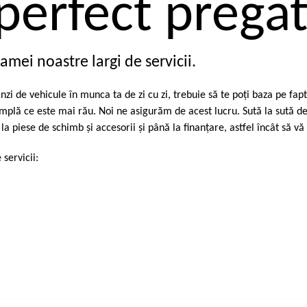
erfect pregăti
amei noastre largi de servicii.
zi de vehicule în munca ta de zi cu zi, trebuie să te poţi baza pe fap
întâmplă ce este mai rău. Noi ne asigurăm de acest lucru. Sută la sută
 la piese de schimb şi accesorii şi până la finanţare, astfel încât să 
servicii: