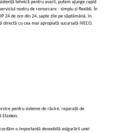
sistenţă tehnică pentru avarii, putem ajunge rapid
rviciul nostru de remorcare - simplu şi flexibil. În
P 24 de ore din 24, şapte zile pe săptămână, în
tură directă cu cea mai apropiată sucursală IVECO.
rvice pentru sisteme de răcire, reparaţii de
ă Elaskon.
acordăm o importanţă deosebită asigurării unei