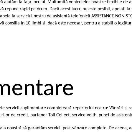
 ajutăm la faţa locului. Mulţumită vehiculelor noastre flexibile de a
ă repune rapid pe drum. Dacă acest lucru nu este posibil, apelaţi la se
 apela la serviciul nostru de asistenţă telefonică ASSISTANCE NON-STO
 vă consilia în 10 limbi şi, dacă este necesar, pentru a stabili o legă
imentare
le servicii suplimentare completează repertoriul nostru: Vânzări şi se
lor de credit, partener Toll Collect, service Voith, punct de asistenţ
toria noastră să garantăm servicii post-vânzare complete. De aceea, 