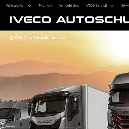
Vehicule Noi
Promoții
Vehicule stoc
IVECO Servicii
Servi
IVECO AUTOSCH
IVECO
Serviciile noastre