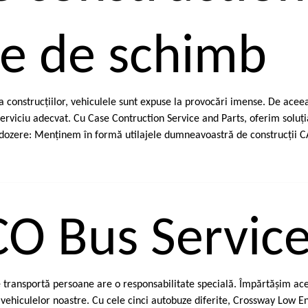
se de schimb
ria construcţiilor, vehiculele sunt expuse la provocări imense. De ace
 serviciu adecvat. Cu Case Contruction Service and Parts, oferim soluţi
dozere: Menţinem în formă utilajele dumneavoastră de construcţii CAS
CO Bus Servic
 transportă persoane are o responsabilitate specială. Împărtăşim ace
 vehiculelor noastre. Cu cele cinci autobuze diferite, Crossway Low E