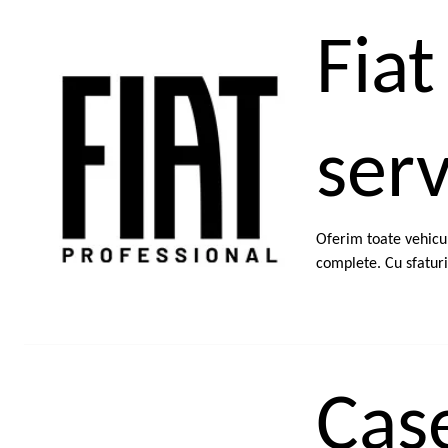
Fiat
serv
Oferim toate vehicul
complete. Cu sfaturi
Case