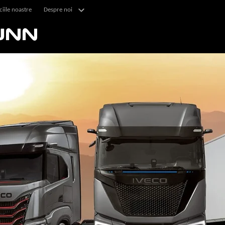
ciile noastre
Despre noi
UNN