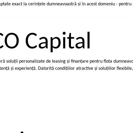
aptate exact la cerinţele dumneavoastră şi în acest domeniu - pentru
CO Capital
ră soluţii personalizate de leasing şi finanţare pentru flota dumneavo
nţă şi experienţă. Datorită condiţiilor atractive şi soluţiilor flexibil