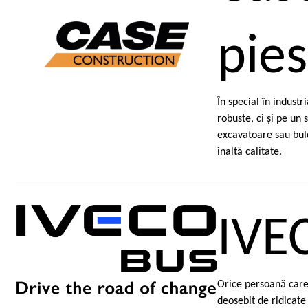
pie
În special în indust
robuste, ci şi pe un
excavatoare sau bul
înaltă calitate.
IVE
Orice persoană care
deosebit de ridicate