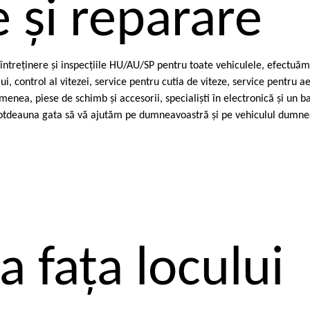
 şi reparare
e întreţinere şi inspecţiile HU/AU/SP pentru toate vehiculele, efectu
ui, control al vitezei, service pentru cutia de viteze, service pentru 
menea, piese de schimb şi accesorii, specialişti în electronică şi un b
întotdeauna gata să vă ajutăm pe dumneavoastră şi pe vehiculul dumne
a faţa locului