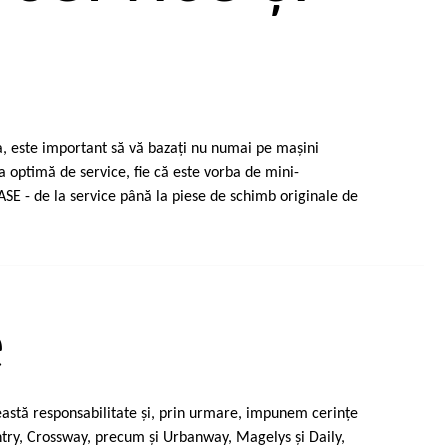
ea, este important să vă bazaţi nu numai pe maşini
a optimă de service, fie că este vorba de mini-
E - de la service până la piese de schimb originale de
e
astă responsabilitate şi, prin urmare, impunem cerinţe
ntry, Crossway, precum şi Urbanway, Magelys şi Daily,