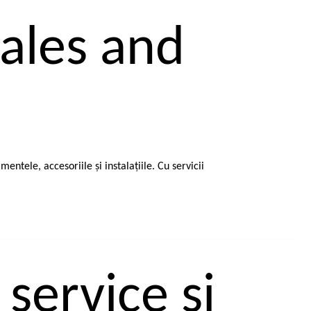
sales and
ntele, accesoriile şi instalaţiile. Cu servicii
service şi