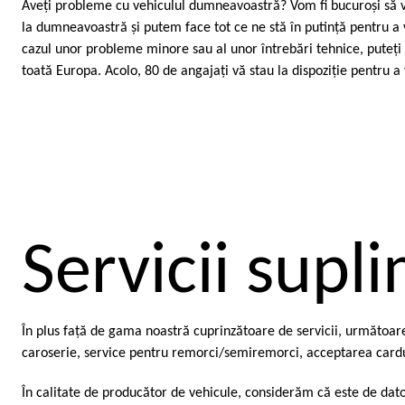
Aveţi probleme cu vehiculul dumneavoastră? Vom fi bucuroşi să vă
la dumneavoastră şi putem face tot ce ne stă în putinţă pentru a v
cazul unor probleme minore sau al unor întrebări tehnice, puteţi
toată Europa. Acolo, 80 de angajaţi vă stau la dispoziţie pentru a
Servicii supl
În plus faţă de gama noastră cuprinzătoare de servicii, următoare
caroserie, service pentru remorci/semiremorci, acceptarea carduri
În calitate de producător de vehicule, considerăm că este de da