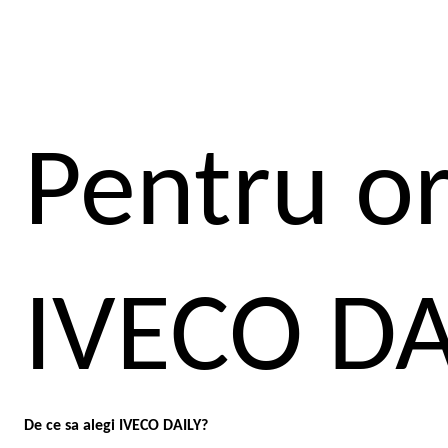
Pentru or
IVECO DA
De ce sa alegi IVECO DAILY?