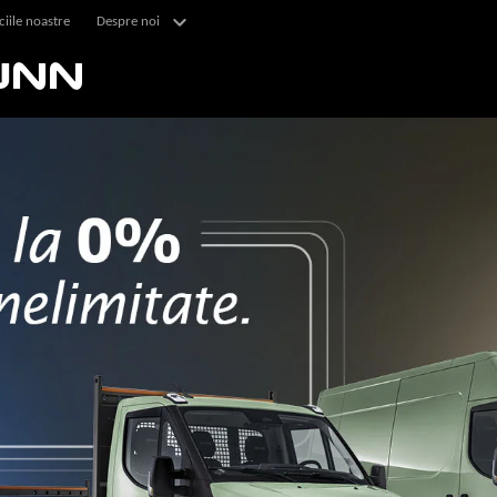
ciile noastre
Despre noi
UNN