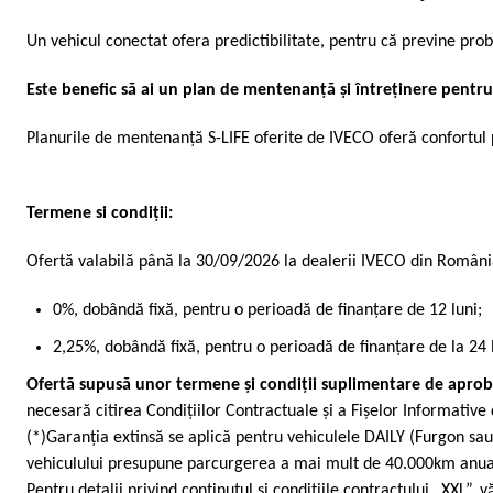
Un vehicul conectat ofera predictibilitate, pentru că previne pro
Este benefic să ai un plan de mentenanță și întreținere pentru
Planurile de mentenanță S-LIFE oferite de IVECO oferă confortul pr
Termene si condiții:
Ofertă valabilă până la 30/09/2026 la dealerii IVECO din Români
0%, dobândă fixă, pentru o perioadă de finanțare de 12 luni;
2,25%, dobândă fixă, pentru o perioadă de finanțare de la 24 l
Ofertă supusă unor termene și condiții suplimentare de aprobar
necesară citirea Condițiilor Contractuale și a Fișelor Informative 
(*)Garanția extinsă se aplică pentru vehiculele DAILY (Furgon sau
vehiculului presupune parcurgerea a mai mult de 40.000km anual, 
Pentru detalii privind conținutul și condițiile contractului „XXL”,