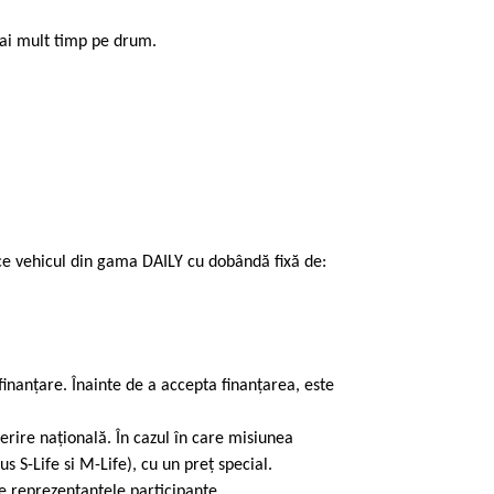
mai mult timp pe drum.
ce vehicul din gama DAILY cu dobândă fixă de:
finanțare. Înainte de a accepta finanțarea, este
rire națională. În cazul în care misiunea
S-Life si M-Life), cu un preț special.
ate reprezentanțele participante.