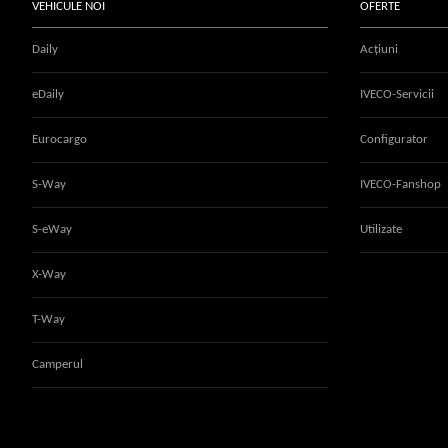
VEHICULE NOI
OFERTE
Daily
Acțiuni
eDaily
IVECO-Servicii
Eurocargo
Configurator
S-Way
IVECO-Fanshop
S-eWay
Utilizate
X-Way
T-Way
Camperul