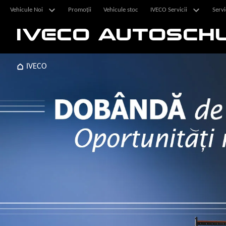
Vehicule Noi
Promoții
Vehicule stoc
IVECO Servicii
Servi
IVECO AUTOSCH
IVECO