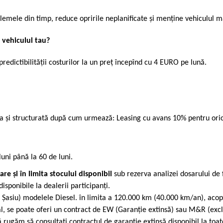
blemele din timp, reduce opririle neplanificate și menține vehiculul 
 vehiculul tau?
edictibilității costurilor la un preț începînd cu 4 EURO pe lună.
a și structurată după cum urmează: Leasing cu avans 10% pentru ori
uni până la 60 de luni.
e și în limita stocului disponibil
sub rezerva analizei dosarului de 
disponibile la dealerii participanți.
 Șasiu) modelele Diesel. în limita a 120.000 km (40.000 km/an), acope
se poate oferi un contract de EW (Garanție extinsă) sau M&R (exclus 
 vă rugăm să consultați contractul de garanție extinsă disponibil la to