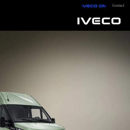
IVECO On
Contact